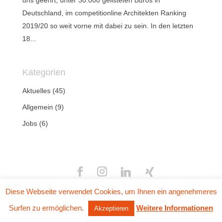
uns geehrt, unter 30.000 gelisteten Büros in
Deutschland, im competitionline Architekten Ranking
2019/20 so weit vorne mit dabei zu sein. In den letzten
18...
Kategorien
Aktuelles
(45)
Allgemein
(9)
Jobs
(6)
Copyright © 2026
NOVA
|
Impressum
|
Datenschutz
Diese Webseite verwendet Cookies, um Ihnen ein angenehmeres
Surfen zu ermöglichen.
Weitere Informationen
Akzeptieren