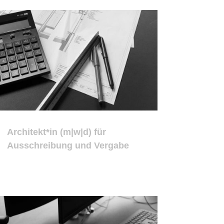
Architekt*in (m|w|d) für
Ausschreibung und Vergabe