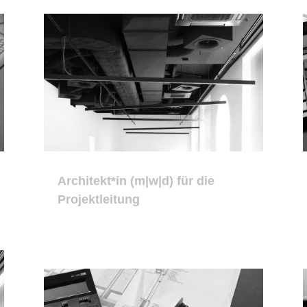
Architekt*in (m|w|d) für die
Projektleitung