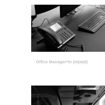
Office Manager*in (m|w|d)