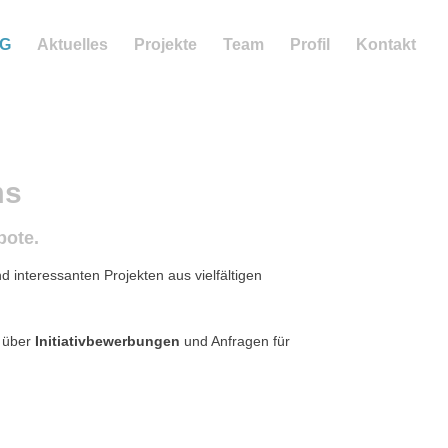
NG
Aktuelles
Projekte
Team
Profil
Kontakt
ms
bote.
d interessanten Projekten aus vielfältigen
h über
Initiativbewerbungen
und Anfragen für