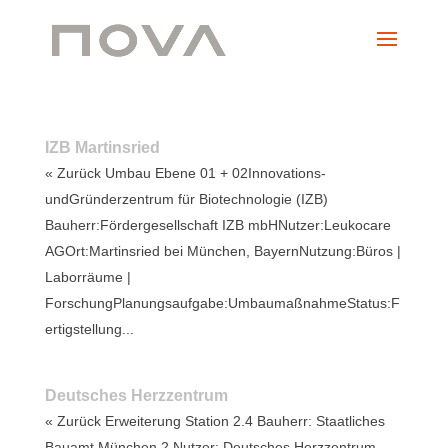
IZB Martinsried
« Zurück Umbau Ebene 01 + 02Innovations-
undGründerzentrum für Biotechnologie (IZB)
Bauherr:Fördergesellschaft IZB mbHNutzer:Leukocare
AGOrt:Martinsried bei München, BayernNutzung:Büros |
Laborräume |
ForschungPlanungsaufgabe:UmbaumaßnahmeStatus:F
ertigstellung...
Deutsches Herzzentrum
« Zurück Erweiterung Station 2.4 Bauherr: Staatliches
Bauamt München 2 Nutzer: Deutsches Herzzentrum