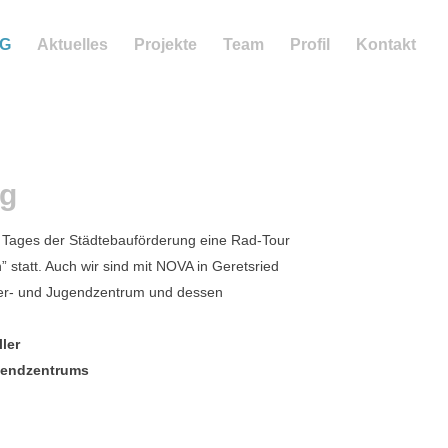
NG
Aktuelles
Projekte
Team
Profil
Kontakt
ng
s Tages der Städtebauförderung eine Rad-Tour
statt. Auch wir sind mit NOVA in Geretsried
rger- und Jugendzentrum und dessen
ler
gendzentrums